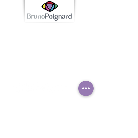
Contac
t
Caroline Lardé - Tel :
06.32.15.11.80
contact@brunopoignard.com
Offrir ou
s'offrir
une carte
cadeau