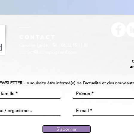
Contact
Caroline Lardé - Tel : 06.32.15.11.80
contact@brunopoignard.com
O
u
NEWSLETTER. Je souhaite être informé(e) de l'actualité et des nouveautés
S'abonner