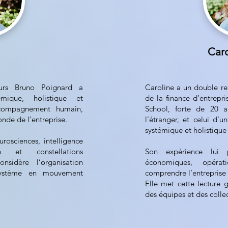
Caro
urs Bruno Poignard a
Caroline a un double reg
mique, holistique et
de la finance d’entrep
ccompagnement humain,
School, forte de 20 a
nde de l’entreprise.
l’étranger, et celui d’u
systémique et holistique
rosciences, intelligence
on et constellations
Son expérience lui 
nsidère l’organisation
économiques, opérat
système en mouvement
comprendre l’entreprise
Elle met cette lecture g
des équipes et des collec