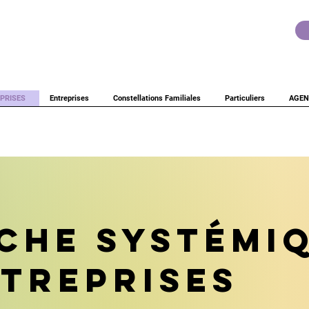
PRISES
Entreprises
Constellations Familiales
Particuliers
AGEN
che systémi
ntreprises