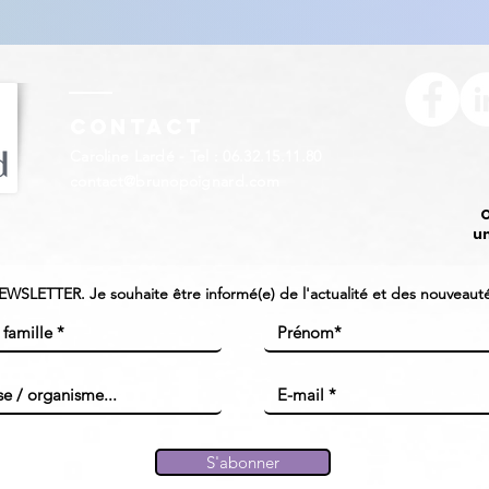
Contact
Caroline Lardé - Tel : 06.32.15.11.80
contact@brunopoignard.com
O
u
NEWSLETTER. Je souhaite être informé(e) de l'actualité et des nouveautés
S'abonner