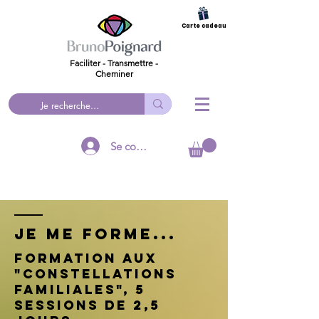
Carte cadeau
Faciliter - Transmettre -
Cheminer
Se connecter
Je me forme...
Formation aux
"constellations
familiales", 5
sessions de 2,5