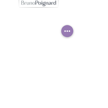
Contac
t
Caroline Lardé - Tel :
06.32.15.11.80
contact@brunopoignard.com
Offrir ou
s'offrir
une carte
cadeau