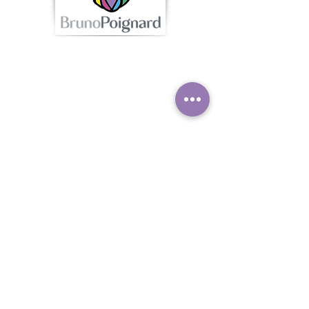
Contac
t
Caroline Lardé - Tel :
06.32.15.11.80
contact@brunopoignard.com
Offrir ou
s'offrir
une carte
cadeau