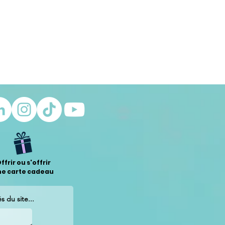
ffrir ou s'offrir
ne carte cadeau
 du site...