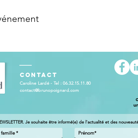
événement
Contact
Caroline Lardé - Tel : 06.32.15.11.80
contact@brunopoignard.com
O
u
NEWSLETTER. Je souhaite être informé(e) de l'actualité et des nouveautés