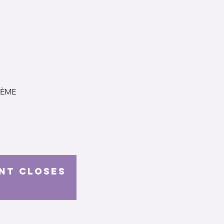
STÈME
ent closes