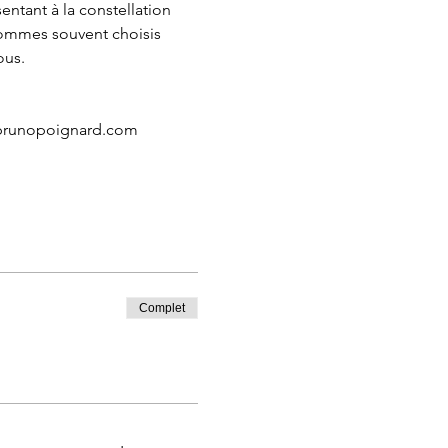
entant à la constellation 
sommes souvent choisis 
ous.
t@brunopoignard.com
Complet