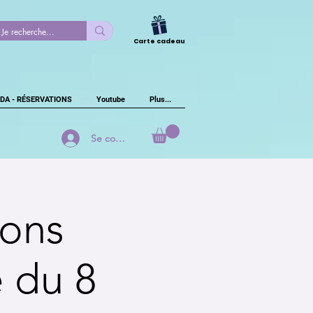
Carte cadeau
DA - RÉSERVATIONS
Youtube
Plus...
Se connecter
ions
e du 8