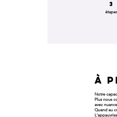
3
3 étapes
étape
À 
Notre capaci
Plus nous c
avec nuance
Quand au con
L'appauvris