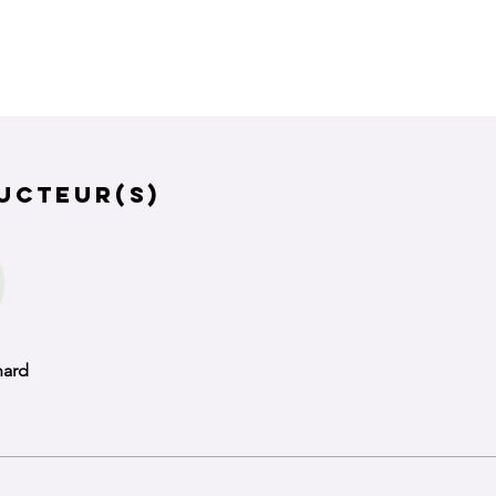
ucteur(s)
nard