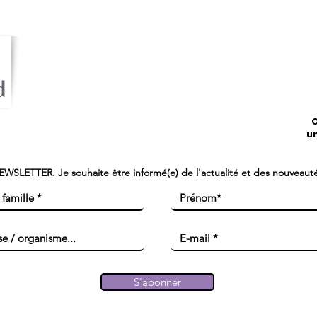
Contact
Caroline Lardé - Tel : 06.32.15.11.80
contact@brunopoignard.com
O
u
NEWSLETTER. Je souhaite être informé(e) de l'actualité et des nouveautés
S'abonner