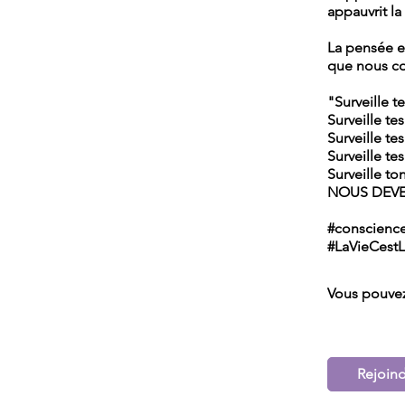
appauvrit la
La pensée es
que nous con
"Surveille t
Surveille te
Surveille te
Surveille te
Surveille to
NOUS DEVE
#conscience
#LaVieCes
Vous pouvez
Rejoin