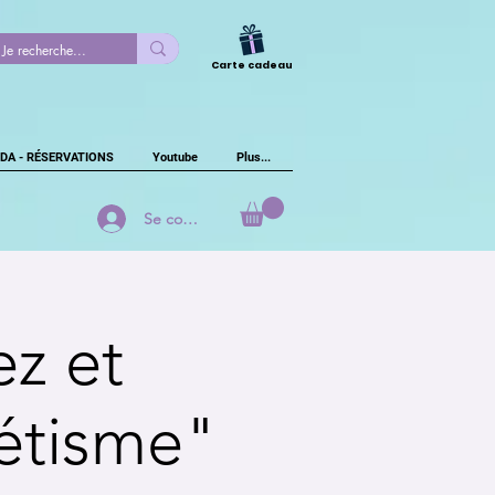
Carte cadeau
DA - RÉSERVATIONS
Youtube
Plus...
Se connecter
z et
étisme"