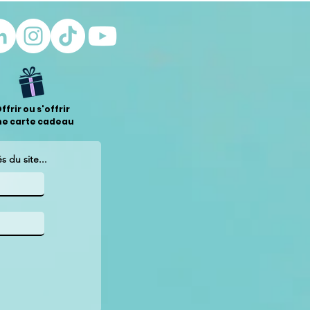
ffrir ou s'offrir
ne carte cadeau
 du site...