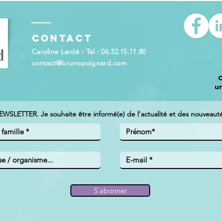
Contact
Caroline Lardé - Tel : 06.32.15.11.80
contact@brunopoignard.com
O
u
NEWSLETTER. Je souhaite être informé(e) de l'actualité et des nouveautés
S'abonner