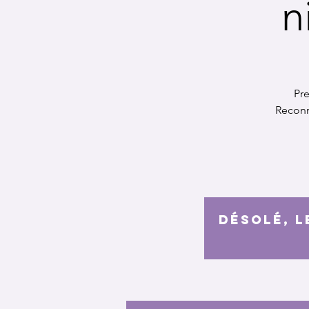
n
Pre
Reconne
Désolé, l