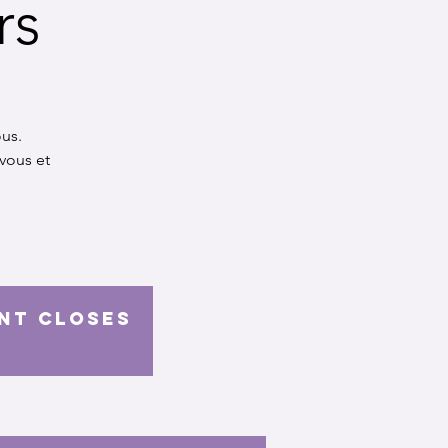
rs
ous.
 vous et
ent closes